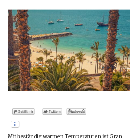
o
t
g
r
b
o
t
r
e
e
k
e
a
s
r
m
t
)
Mit beständig warmen Temperaturen ist Gran