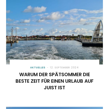
o
t
g
r
b
o
t
r
e
e
k
e
a
s
r
m
t
)
AKTUELLES
12. SEPTEMBER 2024
WARUM DER SPÄTSOMMER DIE
BESTE ZEIT FÜR EINEN URLAUB AUF
JUIST IST