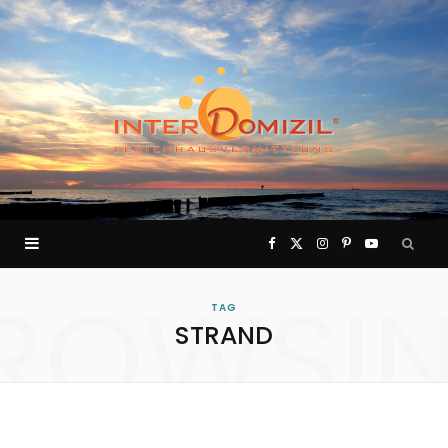
F
X
I
P
Y
ROWSI
a
(
n
i
o
TAG
STRAND
c
T
s
n
u
e
w
t
t
T
b
i
a
e
u