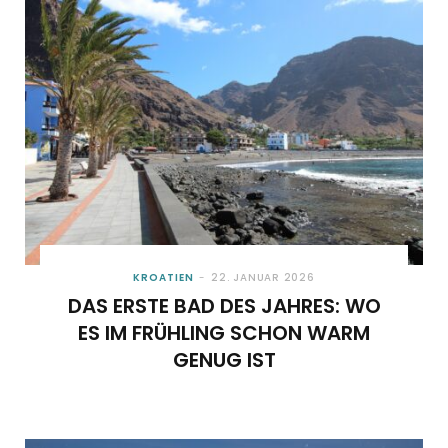
o
t
g
r
b
o
t
r
e
e
k
e
a
s
r
m
t
)
KROATIEN
22. JANUAR 2026
DAS ERSTE BAD DES JAHRES: WO
ES IM FRÜHLING SCHON WARM
GENUG IST