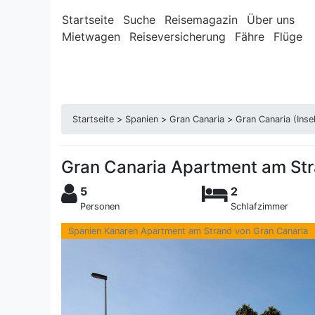
Startseite
Suche
Reisemagazin
Über uns
Mietwagen
Reiseversicherung
Fähre
Flüge
Startseite
>
Spanien
>
Gran Canaria
>
Gran Canaria (Inse
Gran Canaria Apartment am St
5
2
Personen
Schlafzimmer
Spanien Kanaren Apartment am Strand von Gran Canaria