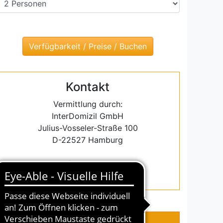
Kontakt
Vermittlung durch:
InterDomizil GmbH
Julius-Vosseler-Straße 100
D-22527 Hamburg
Email: info@interdomizil.de
Tel.: +49-(0)40-43093270