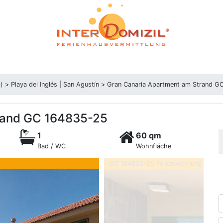
l)
>
Playa del Inglés | San Agustín
>
Gran Canaria Apartment am Strand G
rand GC 164835-25
1
60 qm
Bad / WC
Wohnfläche
GC 164835-25 Ferienwohnung mit Te