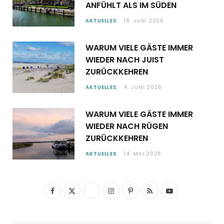
ANFÜHLT ALS IM SÜDEN
AKTUELLES
18. JUNI 2026
WARUM VIELE GÄSTE IMMER
WIEDER NACH JUIST
ZURÜCKKEHREN
AKTUELLES
4. JUNI 2026
WARUM VIELE GÄSTE IMMER
WIEDER NACH RÜGEN
ZURÜCKKEHREN
AKTUELLES
14. MAI 2026
F
X
I
P
R
Y
a
(
n
i
S
o