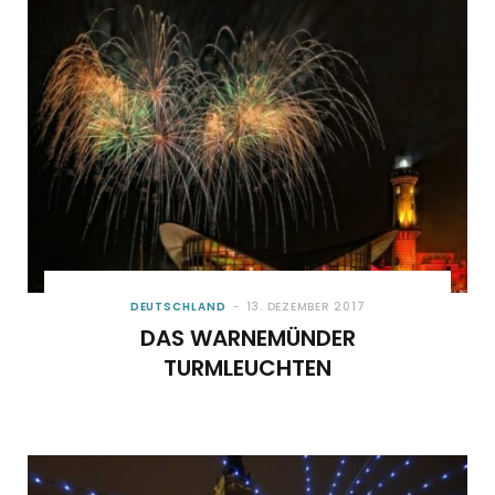
o
t
g
r
b
o
t
r
e
e
k
e
a
s
r
m
t
)
DEUTSCHLAND
13. DEZEMBER 2017
DAS WARNEMÜNDER
TURMLEUCHTEN