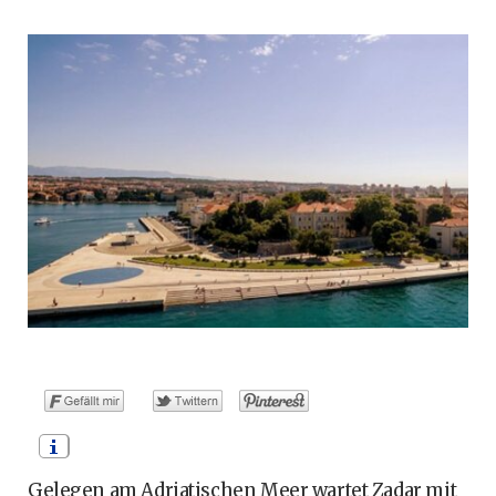
o
t
g
r
b
o
t
r
e
e
k
e
a
s
r
m
t
)
Gelegen am Adriatischen Meer wartet Zadar mit