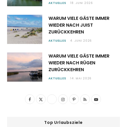
AKTUELLES
18. JUNI 2026
WARUM VIELE GÄSTE IMMER
WIEDER NACH JUIST
ZURÜCKKEHREN
AKTUELLES
4. JUNI 2026
WARUM VIELE GÄSTE IMMER
WIEDER NACH RÜGEN
ZURÜCKKEHREN
AKTUELLES
14. MAI 2026
F
X
I
P
R
Y
a
(
n
i
S
o
c
T
s
n
S
u
Top Urlaubsziele