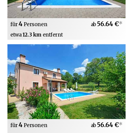
4
56.64 €
*
für
Personen
ab
etwa
12.3 km
entfernt
4
56.64 €
*
für
Personen
ab