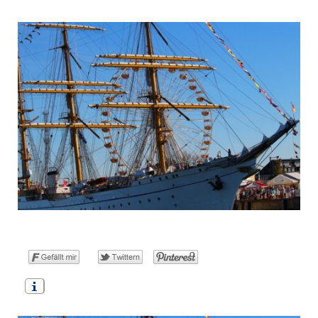
o
t
g
r
b
o
t
r
e
e
k
e
a
s
r
m
t
)