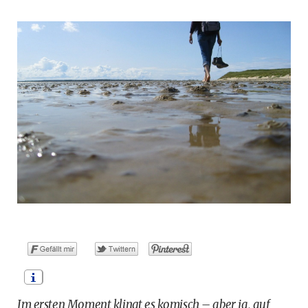
o
t
g
r
b
o
t
r
e
e
k
e
a
s
r
m
t
)
Im ersten Moment klingt es komisch – aber ja, auf