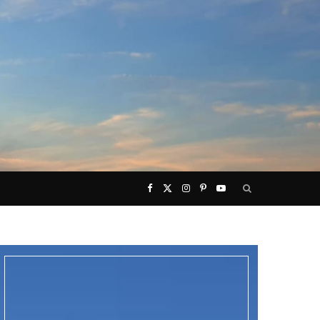
F
X
I
P
Y
a
(
n
i
o
c
T
s
n
u
e
w
t
t
T