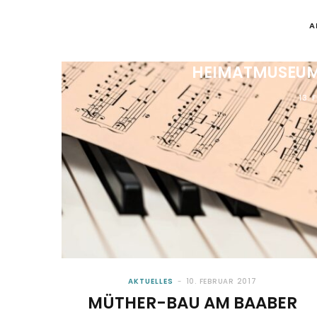
A
MUSEUMSABEND
HEIMATMUSEUM
13. 
AKTUELLES
10. FEBRUAR 2017
MÜTHER-BAU AM BAABER