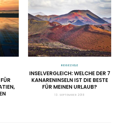
REISEZIELE
INSELVERGLEICH: WELCHE DER 7
FERI
 FÜR
KANARENINSELN IST DIE BESTE
S
TIEN,
FÜR MEINEN URLAUB?
EN
13. SEPTEMBER 2018