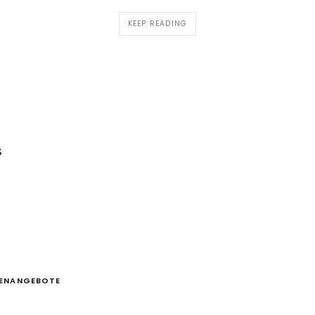
KEEP READING
s
LENANGEBOTE
IN REZEPTIONIST/IN