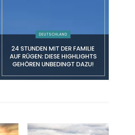
b
i
a
e
u
o
t
g
r
b
o
t
r
e
e
DEUTSCHLAND
k
e
a
s
24 STUNDEN MIT DER FAMILIE
AUF RÜGEN: DIESE HIGHLIGHTS
r
m
t
GEHÖREN UNBEDINGT DAZU!
)