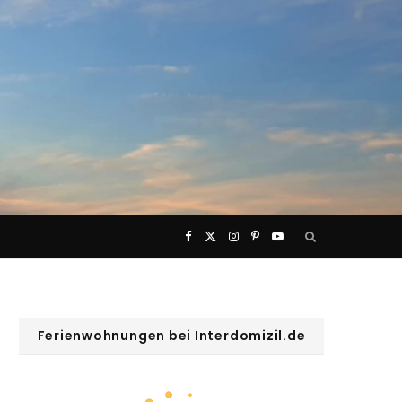
F
X
I
P
Y
a
(
n
i
o
c
T
s
n
u
Ferienwohnungen bei Interdomizil.de
e
w
t
t
T