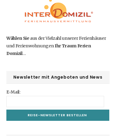
b
i
a
e
u
o
t
g
r
b
o
t
r
e
e
Wählen Sie
aus der Vielzahl unserer Ferienhäuser
und Ferienwohnungen
Ihr Traum Ferien
k
e
a
s
Domizil
…
r
m
t
)
Newsletter mit Angeboten und News
E-Mail: