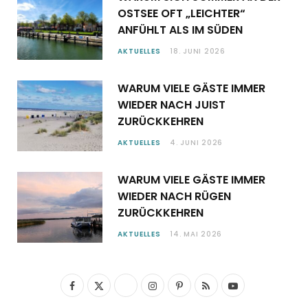
OSTSEE OFT „LEICHTER“
ANFÜHLT ALS IM SÜDEN
AKTUELLES
18. JUNI 2026
WARUM VIELE GÄSTE IMMER
WIEDER NACH JUIST
ZURÜCKKEHREN
AKTUELLES
4. JUNI 2026
WARUM VIELE GÄSTE IMMER
WIEDER NACH RÜGEN
ZURÜCKKEHREN
AKTUELLES
14. MAI 2026
F
X
I
P
R
Y