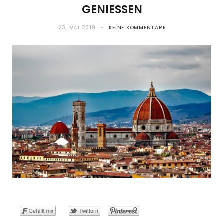
GENIESSEN
o
t
g
r
b
23. MAI 2019
KEINE KOMMENTARE
o
t
r
e
e
k
e
a
s
r
m
t
)