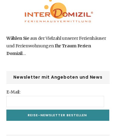
b
i
a
e
u
o
t
g
r
b
o
t
r
e
e
Wählen Sie
aus der Vielzahl unserer Ferienhäuser
und Ferienwohnungen
Ihr Traum Ferien
k
e
a
s
Domizil
…
r
m
t
)
Newsletter mit Angeboten und News
E-Mail: