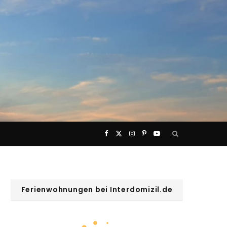
F
X
I
P
Y
a
(
n
i
o
c
T
s
n
u
Ferienwohnungen bei Interdomizil.de
e
w
t
t
T