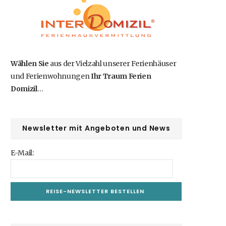
b
i
a
e
u
o
t
g
r
b
o
t
r
e
e
Wählen Sie
aus der Vielzahl unserer Ferienhäuser
und Ferienwohnungen
Ihr Traum Ferien
k
e
a
s
Domizil
…
r
m
t
)
Newsletter mit Angeboten und News
E-Mail: