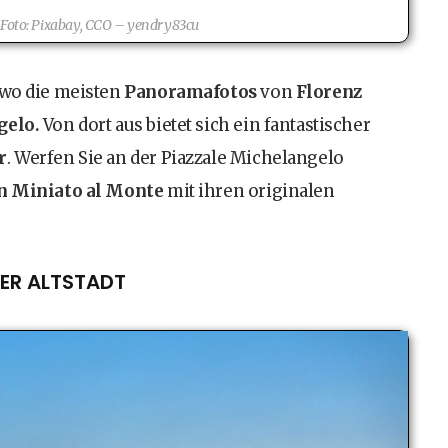
 Foto: Pixabay, CCO – yendry83cu
 wo die meisten
Panoramafotos
von
Florenz
gelo.
Von dort aus bietet sich ein fantastischer
r
. Werfen Sie an der Piazzale Michelangelo
n Miniato al Monte
mit ihren originalen
DER ALTSTADT