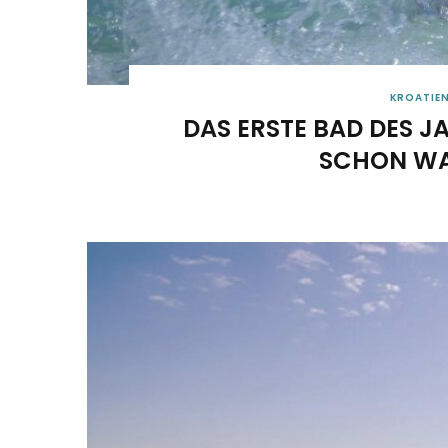
KROATIE
DAS ERSTE BAD DES J
SCHON WA