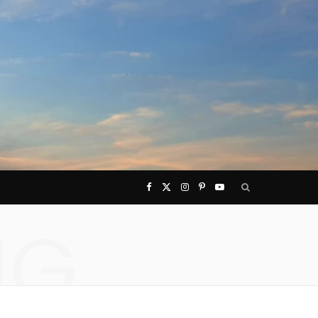
F
X
I
P
Y
NG
a
(
n
i
o
c
T
s
n
u
e
w
t
t
T