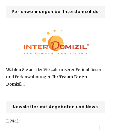
b
i
a
e
u
Ferienwohnungen bei Interdomizil.de
o
t
g
r
b
o
t
r
e
e
k
e
a
s
r
m
t
Wählen Sie
aus der Vielzahl unserer Ferienhäuser
)
und Ferienwohnungen
Ihr Traum Ferien
Domizil
…
Newsletter mit Angeboten und News
E-Mail: