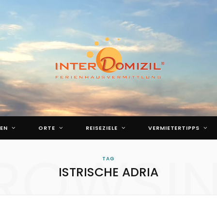
EN
ORTE
REISEZIELE
VERMIETERTIPPS
ROWSI
TAG
ISTRISCHE ADRIA