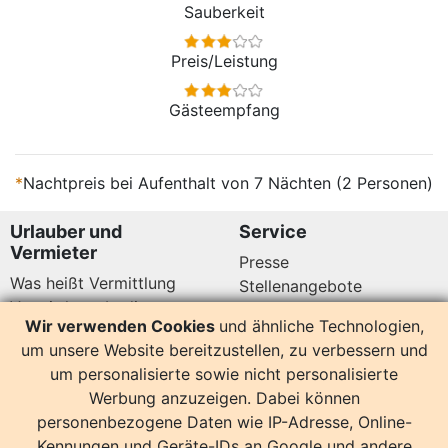
Sauberkeit
Preis/Leistung
Gästeempfang
*
Nachtpreis bei Aufenthalt von 7 Nächten (2 Personen)
Urlauber und
Service
Vermieter
Presse
Was heißt Vermittlung
Stellenangebote
Vermittlungsbedingungen
Newsletter
Wir verwenden Cookies
und ähnliche Technologien,
Datenschutz
um unsere Website bereitzustellen, zu verbessern und
Kundenbewertungen
Hier sind wir auch
um personalisierte sowie nicht personalisierte
Werbung anzuzeigen. Dabei können
personenbezogene Daten wie IP-Adresse, Online-
Kennungen und Geräte-IDs an Google und andere