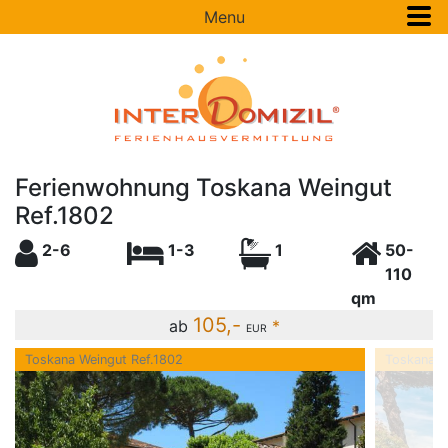
Menu
Ferienwohnung Toskana Weingut
Ref.1802
2-6
1-3
1
50-
110
qm
105,-
ab
*
EUR
Toskana Weingut Ref.1802
Toskana W