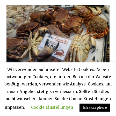
Wir verwenden auf unserer Website Cookies. Neben
notwendigen Cookies, die für den Betrieb der Website
7 SPEZIALITÄTEN, DIE SIE IN VENEDIG UNBEDINGT
benötigt werden, verwenden wir Analyse-Cookies, um
PROBIEREN SOLLTEN!
18. APRIL 2024
unser Angebot stetig zu verbessern. Sollten Sie dies
nicht wünschen, können Sie die Cookie Einstellungen
anpassen.
Cookie Einstellungen
Ich akzeptiere