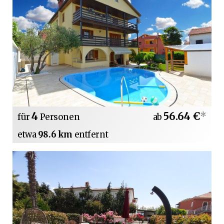
4
56.64 €
*
für
Personen
ab
etwa
98.6 km
entfernt