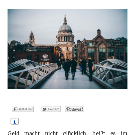
o
t
g
r
b
o
t
r
e
e
k
e
a
s
r
m
t
)
Geld macht nicht glücklich, heißt es im