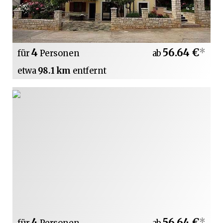
4
56.64 €
*
für
Personen
ab
etwa
98.1 km
entfernt
4
56.64 €
*