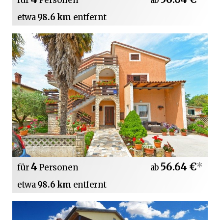
für
Personen
ab
etwa
98.6 km
entfernt
4
56.64 €
*
für
Personen
ab
etwa
98.6 km
entfernt