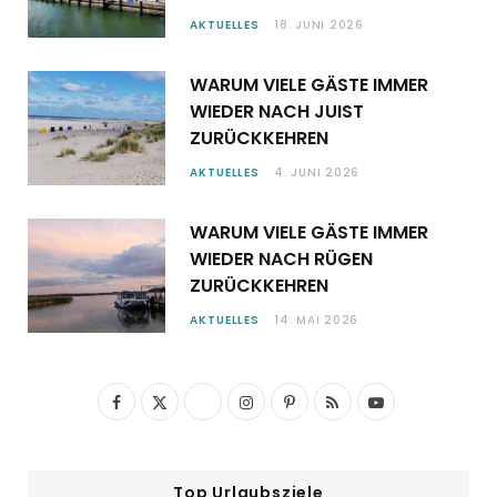
AKTUELLES
18. JUNI 2026
WARUM VIELE GÄSTE IMMER
WIEDER NACH JUIST
ZURÜCKKEHREN
AKTUELLES
4. JUNI 2026
WARUM VIELE GÄSTE IMMER
WIEDER NACH RÜGEN
ZURÜCKKEHREN
AKTUELLES
14. MAI 2026
F
X
I
P
R
Y
a
(
n
i
S
o
c
T
s
n
S
u
Top Urlaubsziele