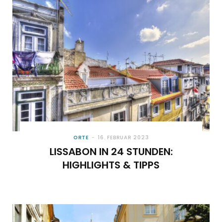
o
t
g
r
b
o
t
r
e
e
k
e
a
s
r
m
t
)
ORTE
16. FEBRUAR 2023
LISSABON IN 24 STUNDEN:
HIGHLIGHTS & TIPPS