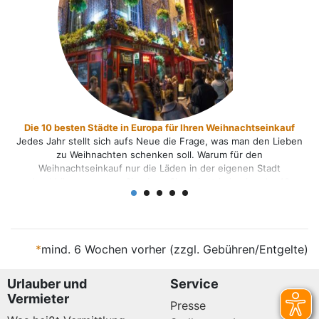
Die 10 besten Städte in Europa für Ihren Weihnachtseinkauf
Jedes Jahr stellt sich aufs Neue die Frage, was man den Lieben
zu Weihnachten schenken soll. Warum für den
Weihnachtseinkauf nur die Läden in der eigenen Stadt
durchkämmen, wenn Sie einen Shoppingtrip in eine der 10
besten Städte in Europa unternehmen können. Wir haben 10
Städte für Sie herausgesucht, die ein einzigartiges
Shoppingerlebnis und garantiert [...]
*
mind. 6 Wochen vorher (zzgl. Gebühren/Entgelte)
Urlauber und
Service
Vermieter
Presse