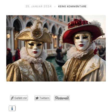
25. JANUAR 2024
KEINE KOMMENTARE
o
t
g
r
b
o
t
r
e
e
k
e
a
s
r
m
t
)