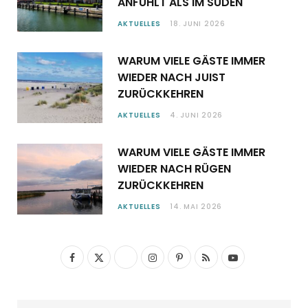
ANFÜHLT ALS IM SÜDEN
AKTUELLES
18. JUNI 2026
WARUM VIELE GÄSTE IMMER
WIEDER NACH JUIST
ZURÜCKKEHREN
AKTUELLES
4. JUNI 2026
WARUM VIELE GÄSTE IMMER
WIEDER NACH RÜGEN
ZURÜCKKEHREN
AKTUELLES
14. MAI 2026
F
X
I
P
R
Y
a
(
n
i
S
o
c
T
s
n
S
u