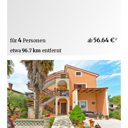
4
56.64 €
*
für
Personen
ab
etwa
96.7 km
entfernt