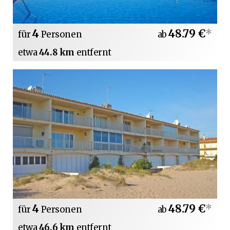
4
48.79 €
*
für
Personen
ab
etwa
44.8 km
entfernt
4
48.79 €
*
für
Personen
ab
etwa
46.6 km
entfernt