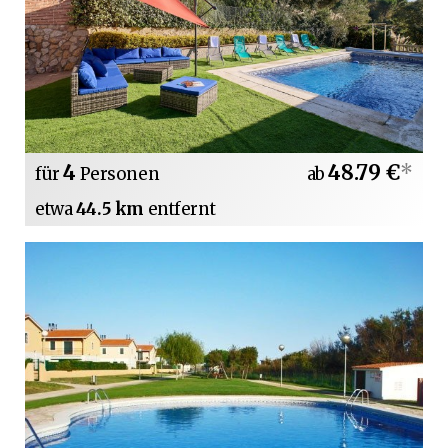
4
48.79 €
*
für
Personen
ab
etwa
44.5 km
entfernt