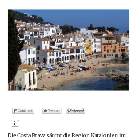
o
t
g
r
b
o
t
r
e
e
k
e
a
s
r
m
t
)
Die Costa Brava säumt die Region Katalonien im