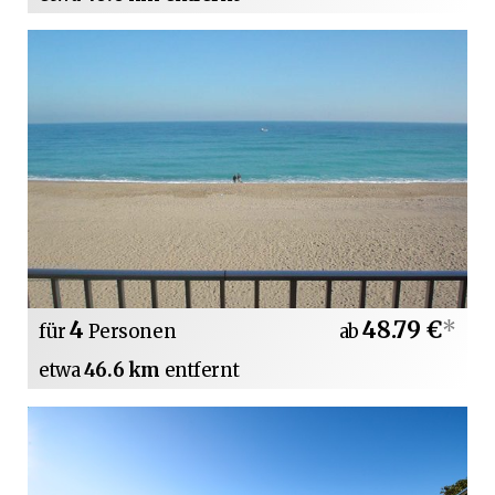
4
48.79 €
*
für
Personen
ab
etwa
46.6 km
entfernt