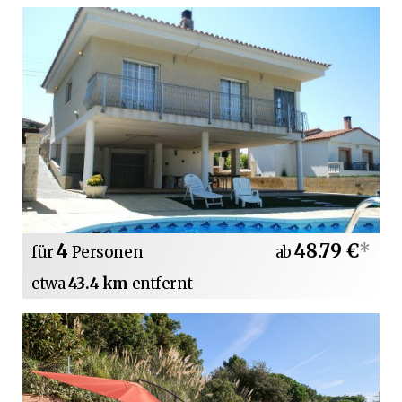
4
48.79 €
*
für
Personen
ab
etwa
43.4 km
entfernt