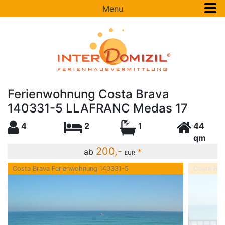
Menu
Ferienwohnung Costa Brava
140331-5 LLAFRANC Medas 17
4
2
1
44
qm
200,-
ab
*
EUR
Costa Brava Ferienwohnung 140331-5
Costa Bra