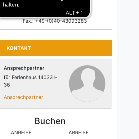
Email: info@interdomizil.de
Tel.: +49-(0)40-43093270
Fax.: +49-(0)40-43093283
KONTAKT
Ansprechpartner
für Ferienhaus 140331-
36
Ansprechpartner
Buchen
ANREISE
ABREISE