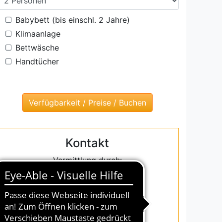
Babybett (bis einschl. 2 Jahre)
Klimaanlage
Bettwäsche
Handtücher
Kontakt
Vermittlung durch:
InterDomizil GmbH
Julius-Vosseler-Straße 100
D-22527 Hamburg