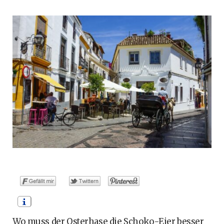
o
t
g
r
b
o
t
r
e
e
k
e
a
s
r
m
t
)
Wo muss der Osterhase die Schoko-Eier besser