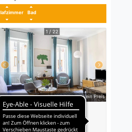
lafzimmer
Bad
1 / 22
kein Preis
6 P
2 SZ
1 Bad / WC
1 Ferienwohnung 108581-8
Rom Altstadt / Spanische Treppe