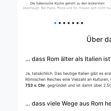
Die italienische Küche gehört zu den leckersten
überhaupt. Bei Pasta, Pizza und Co. freuen sich nicht nu
kleine Kinder, auch erwachsene Gourmets finden hier
raffinierte Gerichte, die niemals langweilig werden. In de
Region des Latium finden sich neben Spaghetti Carbonar
und würzigen Bruscetta viele weitere Speisen, die zu
einer kulinarischen Rundreise durch das Land einladen.
[...]
Über da
… dass Rom älter als Italien ist
Ja, tatsächlich. Das heutige Italien gibt es er
Römischen Reiches eine Vielzahl an Kulturen,
753 v. Chr
. gegründet und ist damit über 2.50
Wandern in den Abruzzen
Die wilde und ursprüngliche Region der Abruzzen
bezaubert das italienische Wanderherz. Es kommt wohl
auf eine Probe an, ob dem wirklich so ist, doch tatsächli
… dass viele Wege aus Rom he
vereint diese faszinierende Gebirgsregion alles, was de
abenteuerlustige Wanderer begehrt. Gletscher und