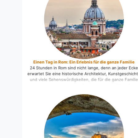
Einen Tag in Rom: Ein Erlebnis für die ganze Familie
24 Stunden in Rom sind nicht lange, denn an jeder Ecke
erwartet Sie eine historische Architektur, Kunstgeschich
und viele Sehenswürdigkeiten, die für die ganze Familie
interessant zu sehen sind. Die gigantischen Plätze Rom
Praktisch ist es, wenn Sie mit Ihrer Familie am Pantheon
starten, dort befindet sich auch der weltbekannte Trevi
Brunnen. Ob morgens oder mittags, [...]