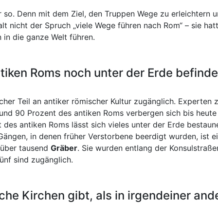
e
r so. Denn mit dem Ziel, den Truppen Wege zu erleichtern 
n,
galt nicht der Spruch „viele Wege führen nach Rom“ – sie hat
 in die ganze Welt führen.
tiken Roms noch unter der Erde befind
icher Teil an antiker römischer Kultur zugänglich. Experten 
Rund 90 Prozent des antiken Roms verbergen sich bis heut
des antiken Roms lässt sich vieles unter der Erde bestaune
ängen, in denen früher Verstorbene beerdigt wurden, ist ei
über tausend
Gräber
. Sie wurden entlang der Konsulstraß
fünf sind zugänglich.
che Kirchen gibt, als in irgendeiner an