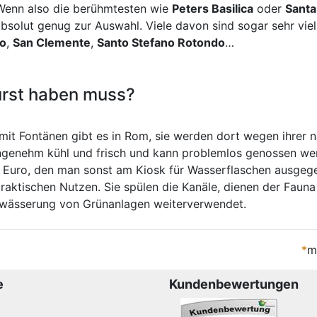
 Wenn also die berühmtesten wie
Peters Basilica
oder
Santa
solut genug zur Auswahl. Viele davon sind sogar sehr viel 
no
,
San Clemente
,
Santo Stefano Rotondo
…
urst haben muss?
mit Fontänen gibt es in Rom, sie werden dort wegen ihrer 
t angenehm kühl und frisch und kann problemlos genossen 
n Euro, den man sonst am Kiosk für Wasserflaschen ausgeg
ktischen Nutzen. Sie spülen die Kanäle, dienen der Fauna
 –
Bewässerung von Grünanlagen weiterverwendet.
n
*
m
e
Kundenbewertungen