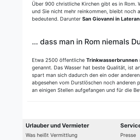
Über 900 christliche Kirchen gibt es in Rom.
und Sie nicht mehr reinkommen, bleibt noch ab
bedeutend. Darunter
San Giovanni in Latera
… dass man in Rom niemals D
Etwa 2500 öffentliche
Trinkwasserbrunnen
In Rom den Mythen auf der Spur
genannt. Das Wasser hat beste Qualität, is
Wie eine Schlange windet sich der Tiber durch Rom und
teilt die Stadt. Der Fluss ist es, der „in ihrer Mitte
spart man sich dadurch den ein oder andere
wunderbar luftige Räume öffnet“ schwärmt Pier Paolo
abgesehen vom Durstlöschen noch anderen pra
Pasolini 1957 über die Schönheit – aber auch Hässlichkeit
an einigen Stellen aufgefangen und für die 
der Stadt. Die italienische Metropole lebt von ihren
schroffen Gegensätzen, irritierenden Schichtungen, vo
lebendiger Vielfalt und natürlich [...]
Urlauber und Vermieter
Servic
Was heißt Vermittlung
Presse