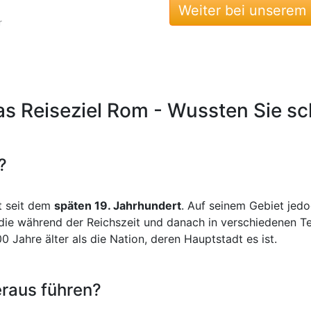
Weiter bei unserem
r
r
a
s Reiseziel Rom - Wussten Sie sch
?
st seit dem
späten 19. Jahrhundert
. Auf seinem Gebiet jedo
 die während der Reichszeit und danach in verschiedenen T
0 Jahre älter als die Nation, deren Hauptstadt es ist.
ch
raus führen?
r