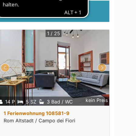
5%
Rabatt
ab 10 Nächte
1 / 25
kein Preis
14 P
5 SZ
3 Bad / WC
1 Ferienwohnung 108581-9
Rom Altstadt / Campo dei Fiori