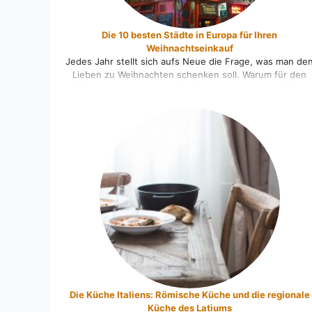
Die 10 besten Städte in Europa für Ihren
Weihnachtseinkauf
Jedes Jahr stellt sich aufs Neue die Frage, was man de
Lieben zu Weihnachten schenken soll. Warum für den
Weihnachtseinkauf nur die Läden in der eigenen Stadt
durchkämmen, wenn Sie einen Shoppingtrip in eine der 
besten Städte in Europa unternehmen können. Wir habe
10 Städte für Sie herausgesucht, die ein einzigartiges
Shoppingerlebnis und garantiert [...]
Die Küche Italiens: Römische Küche und die regionale
Küche des Latiums