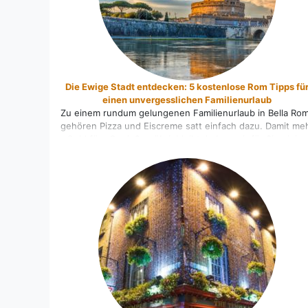
Die Ewige Stadt entdecken: 5 kostenlose Rom Tipps fü
einen unvergesslichen Familienurlaub
Zu einem rundum gelungenen Familienurlaub in Bella Ro
gehören Pizza und Eiscreme satt einfach dazu. Damit me
Geld fürs Genießen übrigbleibt, haben wir für Sie einige
interessante gratis Rom Tipps zusammengestellt. 1. Eine
der beliebtesten Rom Tipps: das Kolosseum Das
Kolosseum lädt Sie und Ihre Kids zu einer imaginären
Zeitreise in die Epoche von „Brot [...]