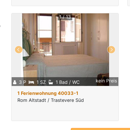
1 / 13
n
10
n
kein Preis
3 P
1 SZ
1 Bad / WC
1 Ferienwohnung 40033-1
Rom Altstadt / Trastevere Süd