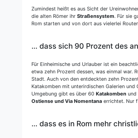
atemberaubende Gebirgsmassive, grandiose Wasserfäll
Zumindest heißt es aus Sicht der Ureinwohne
und stahlblaue Seen sowie urige Wälder und Hochebene
die alten Römer ihr
Straßensystem
. Für sie 
die mit denen Tibets verglichen werden. [...]
Rom starten und von dort aus vielerlei Routen
… dass sich 90 Prozent des an
Für Einheimische und Urlauber ist ein beachtl
etwa zehn Prozent dessen, was einmal war. 
Stadt. Auch von den entdeckten zehn Prozent 
Kulturreise nach Rom
Katakomben mit unterirdischen Galerien und G
Eine Reise nach Rom ist immer auch eine Reise in die
Umgebung gibt es über 60
Katakomben
und 
europäische und christliche Kulturgeschichte. Man kann
Ostiense und Via Nomentana
errichtet. Nur 
bei einer Rom Reise diese Geschichte nicht übersehen.
Rom wurde häufig zerstört und wieder aufgebaut. Tiefe
Ausgrabungsstätten zeugen von von “geschichteten”
Ereignissen – oft wurde aus und auf den Trümmern neu
… dass es in Rom mehr christli
gebaut. Das bekannteste Architekturrecykling ist die
Verwendung [...]