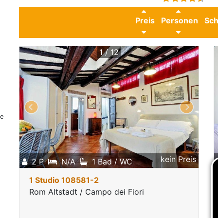
Preis
Personen
Sch
1 / 12
te
s
-
kein Preis
2 P
N/A
1 Bad / WC
1 Studio 108581-2
Rom Altstadt / Campo dei Fiori