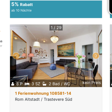
5%
Rabatt
ab 10 Nächte
1 / 29
r
ma
hr
r
kein Preis
8 P
3 SZ
2 Bad / WC
1 Ferienwohnung 108581-14
Rom Altstadt / Trastevere Süd