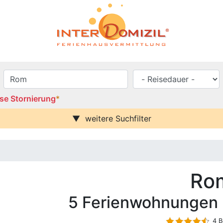
se Stornierung
*
weitere Suchfilter
se / Balkon
Urlaub mit Hund
Parkplatz (ggf. Gebühr)
rei
Behindertenfreundlich
blick
Ro
 –
häuser
n
5 Ferienwohnungen 
4 B