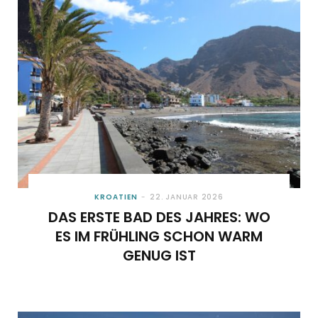
o
t
g
r
b
o
t
r
e
e
k
e
a
s
r
m
t
)
KROATIEN
22. JANUAR 2026
DAS ERSTE BAD DES JAHRES: WO
ES IM FRÜHLING SCHON WARM
GENUG IST