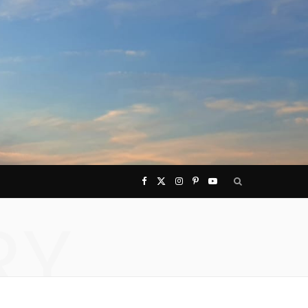
F
X
I
P
Y
RY
a
(
n
i
o
c
T
s
n
u
e
w
t
t
T