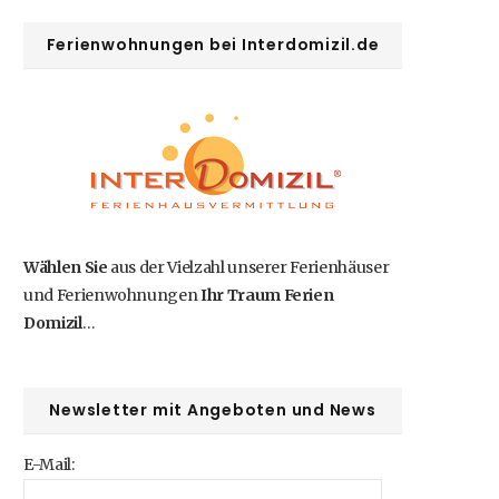
b
i
a
e
u
Ferienwohnungen bei Interdomizil.de
o
t
g
r
b
o
t
r
e
e
k
e
a
s
r
m
t
Wählen Sie
aus der Vielzahl unserer Ferienhäuser
)
und Ferienwohnungen
Ihr Traum Ferien
Domizil
…
Newsletter mit Angeboten und News
E-Mail: