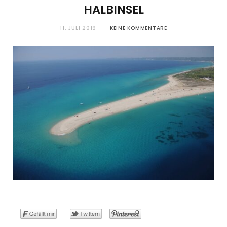
HALBINSEL
o
t
g
r
b
11. JULI 2019
KEINE KOMMENTARE
o
t
r
e
e
k
e
a
s
r
m
t
)