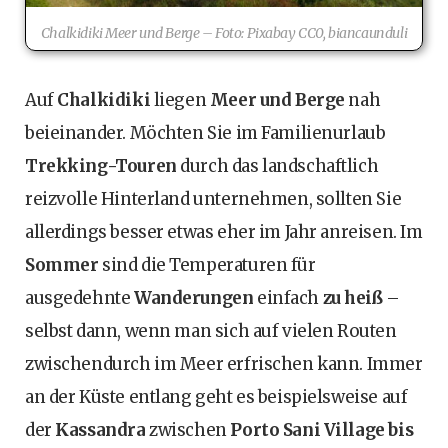
Chalkidiki Meer und Berge – Foto: Pixabay CC0, biancaunduli
Auf
Chalkidiki
liegen
Meer und Berge
nah
beieinander. Möchten Sie im Familienurlaub
Trekking-Touren
durch das landschaftlich
reizvolle Hinterland unternehmen, sollten Sie
allerdings besser etwas eher im Jahr anreisen. Im
Sommer
sind die Temperaturen für
ausgedehnte
Wanderungen
einfach
zu heiß
–
selbst dann, wenn man sich auf vielen Routen
zwischendurch im Meer erfrischen kann. Immer
an der Küste entlang geht es beispielsweise auf
der
Kassandra
zwischen
Porto Sani Village bis