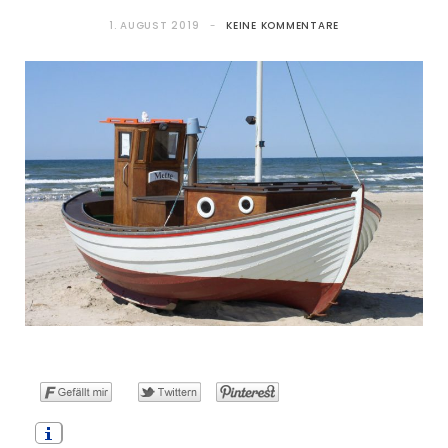
1. AUGUST 2019
KEINE KOMMENTARE
o
t
g
r
b
o
t
r
e
e
k
e
a
s
r
m
t
)