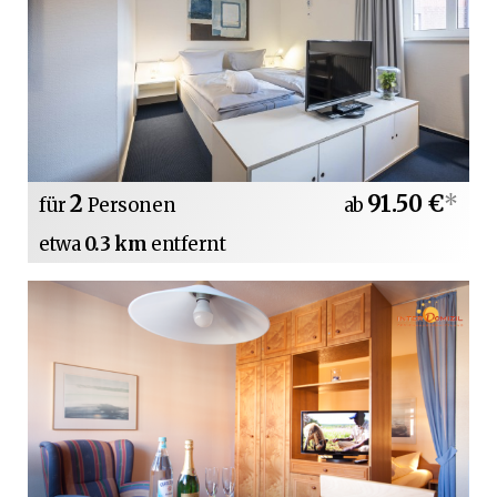
2
91.50 €
*
für
Personen
ab
etwa
0.3 km
entfernt