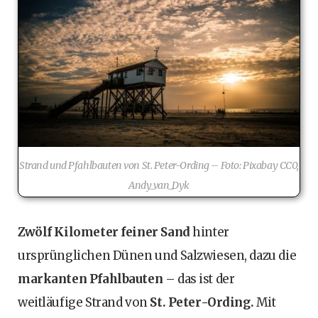
Strand und Pfahlbauten von St. Peter-Ording – Foto: Pixabay CC0,
Andy_van_Dyk
Zwölf Kilometer feiner Sand
hinter
ursprünglichen Dünen und Salzwiesen, dazu die
markanten Pfahlbauten
– das ist der
weitläufige Strand von
St. Peter-Ording.
Mit