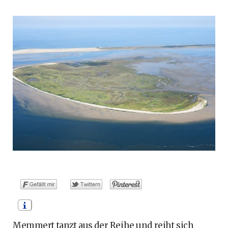
o
t
g
r
b
o
t
r
e
e
k
e
a
s
r
m
t
)
Memmert tanzt aus der Reihe und reiht sich