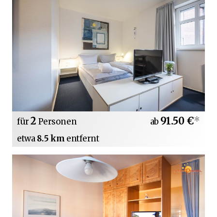
2
91.50 €
*
für
Personen
ab
etwa
8.5 km
entfernt