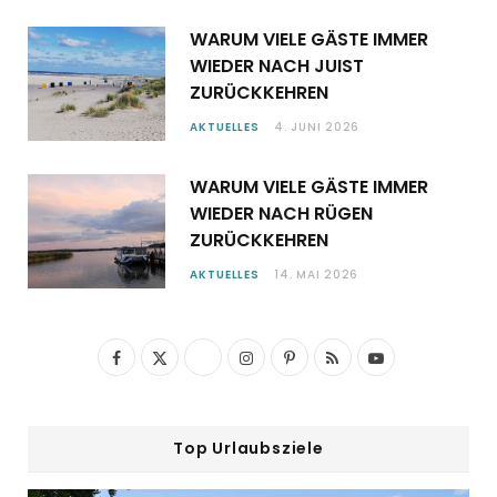
WARUM VIELE GÄSTE IMMER
WIEDER NACH JUIST
ZURÜCKKEHREN
AKTUELLES
4. JUNI 2026
WARUM VIELE GÄSTE IMMER
WIEDER NACH RÜGEN
ZURÜCKKEHREN
AKTUELLES
14. MAI 2026
F
X
I
P
R
Y
a
(
n
i
S
o
c
T
s
n
S
u
Top Urlaubsziele
e
w
t
t
T