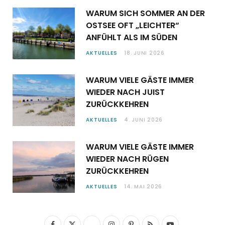
WARUM SICH SOMMER AN DER
OSTSEE OFT „LEICHTER“
ANFÜHLT ALS IM SÜDEN
AKTUELLES
18. JUNI 2026
WARUM VIELE GÄSTE IMMER
WIEDER NACH JUIST
ZURÜCKKEHREN
AKTUELLES
4. JUNI 2026
WARUM VIELE GÄSTE IMMER
WIEDER NACH RÜGEN
ZURÜCKKEHREN
AKTUELLES
14. MAI 2026
F
X
I
P
R
Y