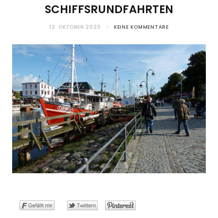
SCHIFFSRUNDFAHRTEN
o
t
g
r
b
12. OKTOBER 2023
KEINE KOMMENTARE
o
t
r
e
e
k
e
a
s
r
m
t
)