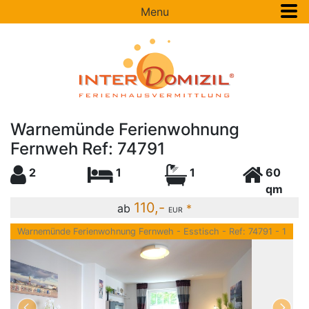
Menu
Warnemünde Ferienwohnung
Fernweh Ref: 74791
2
1
1
60
qm
110,-
ab
*
EUR
Warnemünde Ferienwohnung Fernweh - Esstisch - Ref: 74791 - 1