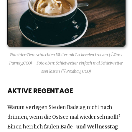
Foto hier: Dem schlechten Wetter mit Leckereien trotzen (©Ross
Parmly,CCO) – Foto oben: Schietwetter einfach mal Schietwetter
sein lassen (©Pixabay, CCO)
AKTIVE REGENTAGE
Warum verlegen Sie den Badetag nicht nach
drinnen, wenn die Ostsee mal wieder schmollt?
Einen herrlich faulen
Bade- und Wellnesstag