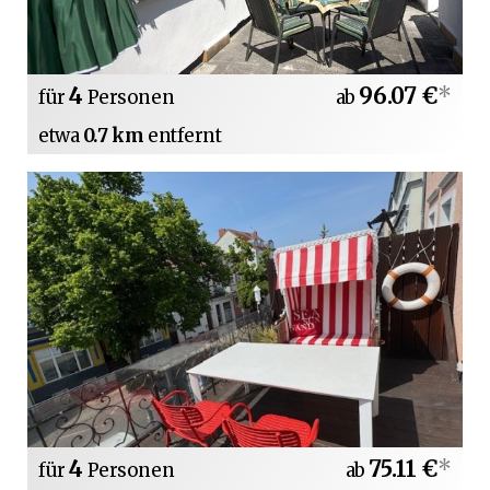
4
96.07 €
*
für
Personen
ab
etwa
0.7 km
entfernt
4
75.11 €
*
für
Personen
ab