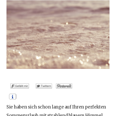
o
t
g
r
b
o
t
r
e
e
k
e
a
s
r
m
t
)
Sie haben sich schon lange auf Ihren perfekten
Sommerurlaub mit strahlend blauem Himmel