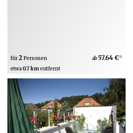
2
57.64 €
*
für
Personen
ab
etwa
0.7 km
entfernt