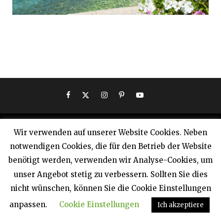
Wir verwenden auf unserer Website Cookies. Neben
notwendigen Cookies, die für den Betrieb der Website
UNSERE WEBPORTALE
benötigt werden, verwenden wir Analyse-Cookies, um
unser Angebot stetig zu verbessern. Sollten Sie dies
www.ferien-privat.de
nicht wünschen, können Sie die Cookie Einstellungen
anpassen.
Cookie Einstellungen
Ich akzeptiere
www.ferienhausvermittlung.de