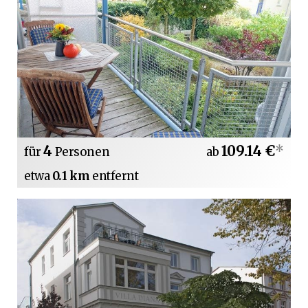
4
109.14 €
*
für
Personen
ab
etwa
0.1 km
entfernt