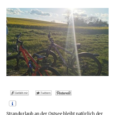
o
t
g
r
b
o
t
r
e
e
k
e
a
s
r
m
t
)
Strandurlaub an der Ostsee bleibt natürlich der