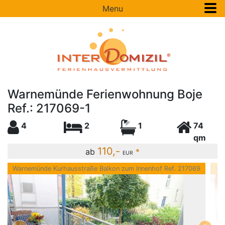
Menu
Warnemünde Ferienwohnung Boje
Ref.: 217069-1
4
2
1
74
qm
110,-
ab
*
EUR
Warnemünde Kurhausstraße Balkon zum Innenhof Ref. 217069
Wa