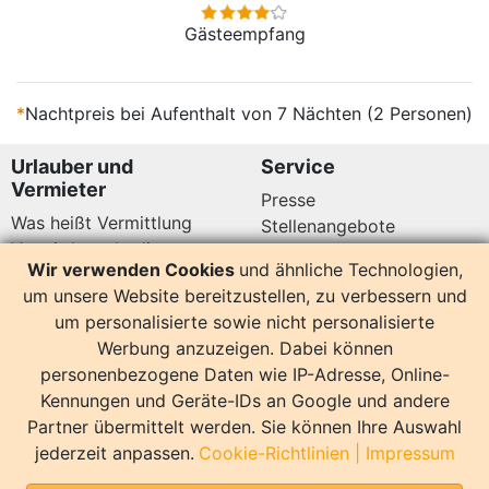
Gästeempfang
*
Nachtpreis bei Aufenthalt von 7 Nächten (2 Personen)
Urlauber und
Service
Vermieter
Presse
Was heißt Vermittlung
Stellenangebote
Vermittlungsbedingungen
Newsletter
Wir verwenden Cookies
und ähnliche Technologien,
Datenschutz
um unsere Website bereitzustellen, zu verbessern und
Kundenbewertungen
Hier sind wir auch
um personalisierte sowie nicht personalisierte
Werbung anzuzeigen. Dabei können
personenbezogene Daten wie IP-Adresse, Online-
Kennungen und Geräte-IDs an Google und andere
Partner übermittelt werden. Sie können Ihre Auswahl
14158 Bewertungen
jederzeit anpassen.
Cookie-Richtlinien
|
Impressum
Sonstiges