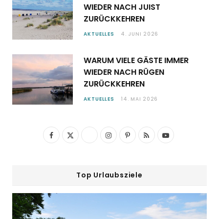
WIEDER NACH JUIST
ZURÜCKKEHREN
AKTUELLES
4. JUNI 2026
WARUM VIELE GÄSTE IMMER
WIEDER NACH RÜGEN
ZURÜCKKEHREN
AKTUELLES
14. MAI 2026
F
X
I
P
R
Y
a
(
n
i
S
o
c
T
s
n
S
u
Top Urlaubsziele
e
w
t
t
T
b
i
a
e
u
o
t
g
r
b