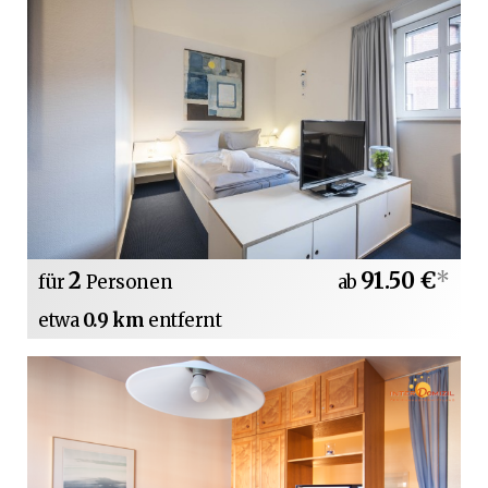
2
91.50 €
*
für
Personen
ab
etwa
0.9 km
entfernt