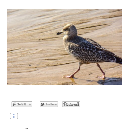
o
t
g
r
b
o
t
r
e
e
k
e
a
s
r
m
t
)