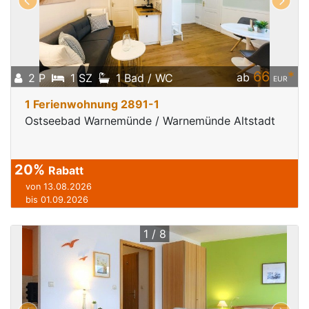
66
*
ab
2 P
1 SZ
1 Bad / WC
EUR
1 Ferienwohnung 2891-1
Ostseebad Warnemünde / Warnemünde Altstadt
20%
Rabatt
von 13.08.2026
bis 01.09.2026
1 / 8