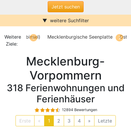
weitere Suchfilter
Internet/W-LAN
Terrasse / Balkon
Sauna
Pool
burgische Seenplatte
Weitere
Ostseebad Warnemünde
Ostsee
Kamin
Stufenfrei
Ziele:
Klimaanlage
Wasserblick
Mecklenburg-
Ferienwohnungen
Ferienhäuser
Urlaub mit Hund
Vorpommern
Parkplatz (ggf. Gebühr)
Behindertenfreundlich
318 Ferienwohnungen und
Ferienhäuser
12894 Bewertungen
Erste
«
1
2
3
4
»
Letzte