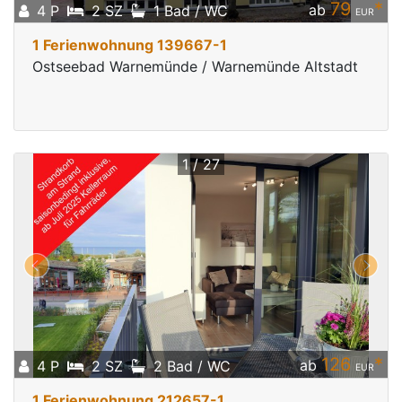
79
*
ab
4 P
2 SZ
1 Bad / WC
EUR
1 Ferienwohnung 139667-1
Ostseebad Warnemünde / Warnemünde Altstadt
1 / 27
126
*
ab
4 P
2 SZ
2 Bad / WC
EUR
1 Ferienwohnung 212657-1