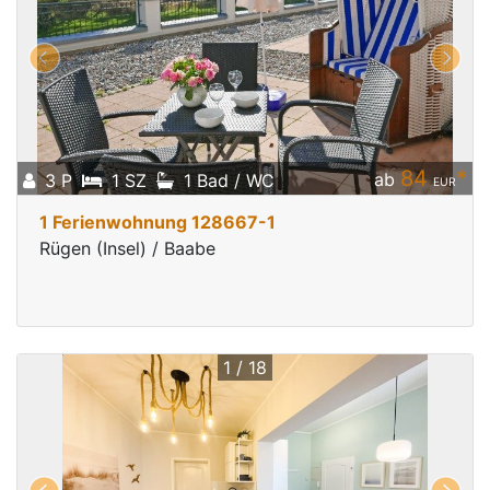
84
*
ab
3 P
1 SZ
1 Bad / WC
EUR
1 Ferienwohnung 128667-1
Rügen (Insel) / Baabe
1 / 18