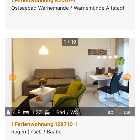
1 Ferienwohnung 82001-1
Ostseebad Warnemünde / Warnemünde Altstadt
1 / 19
72
*
ab
4 P
1 SZ
1 Bad / WC
EUR
1 Ferienwohnung 128710-1
Rügen (Insel) / Baabe