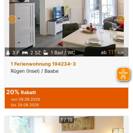
111
*
ab
3 P
2 SZ
1 Bad / WC
EUR
1 Ferienwohnung 194234-3
Rügen (Insel) / Baabe
20%
Rabatt
von 08.08.2026
bis 29.08.2026
1 / 19