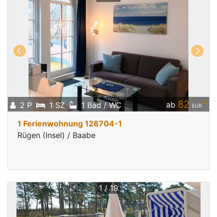
82
*
ab
2 P
1 SZ
1 Bad / WC
EUR
1 Ferienwohnung 128704-1
Rügen (Insel) / Baabe
1 / 19