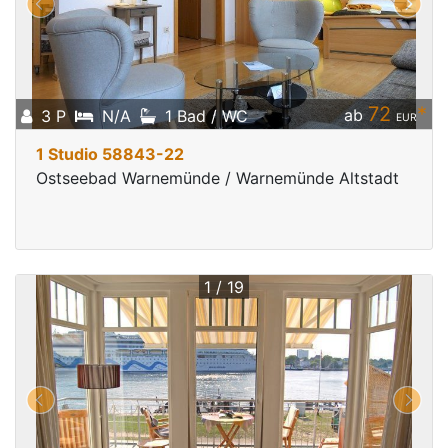
72
*
ab
3 P
N/A
1 Bad / WC
EUR
1 Studio 58843-22
Ostseebad Warnemünde / Warnemünde Altstadt
1 / 19