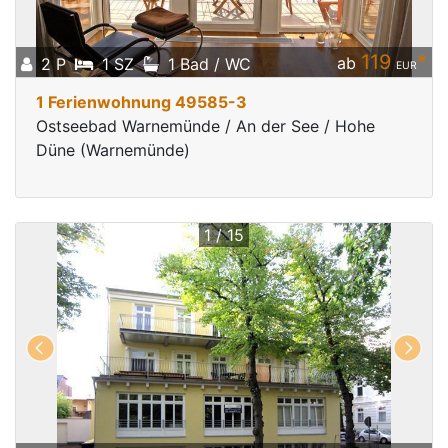
119
*
ab
2 P
1 SZ
1 Bad / WC
EUR
1 Ferienwohnung 49585-3
Ostseebad Warnemünde / An der See / Hohe
Düne (Warnemünde)
1 / 15