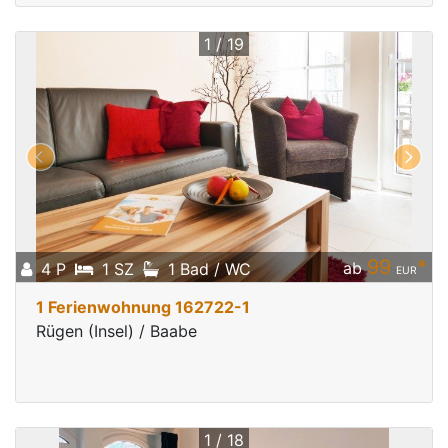
1 / 19
99
*
ab
4 P
1 SZ
1 Bad / WC
EUR
1 Ferienwohnung 162722-1
Rügen (Insel) / Baabe
1 / 18