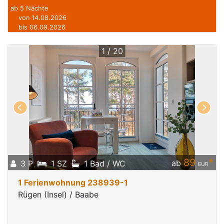
ab 5 Nächte
von 14.08.2026
bis 06.09.2026
1 / 20
89
*
ab
3 P
1 SZ
1 Bad / WC
EUR
1 Ferienwohnung 238939-1
Rügen (Insel) / Baabe