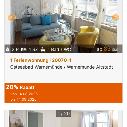
83
*
ab
2 P
1 SZ
1 Bad / WC
EUR
1 Ferienwohnung 120070-1
Ostseebad Warnemünde / Warnemünde Altstadt
20%
Rabatt
von 14.08.2026
bis 14.09.2026
1 / 20