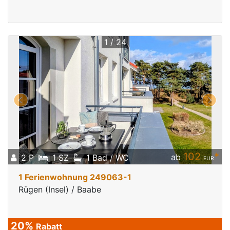
1 / 24
102
*
ab
2 P
1 SZ
1 Bad / WC
EUR
1 Ferienwohnung 249063-1
Rügen (Insel) / Baabe
20%
Rabatt