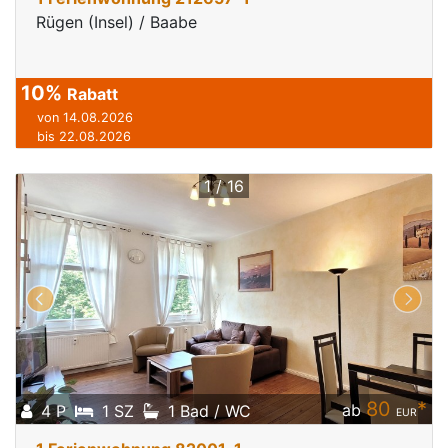
Rügen (Insel) / Baabe
10%
Rabatt
von 14.08.2026
bis 22.08.2026
1 / 16
80
*
ab
4 P
1 SZ
1 Bad / WC
EUR