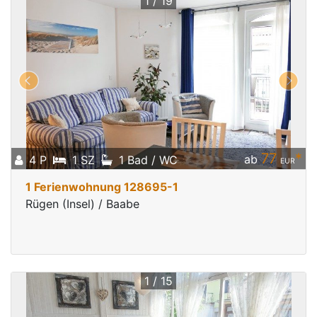
1 / 19
77
*
ab
4 P
1 SZ
1 Bad / WC
EUR
1 Ferienwohnung 128695-1
Rügen (Insel) / Baabe
1 / 15