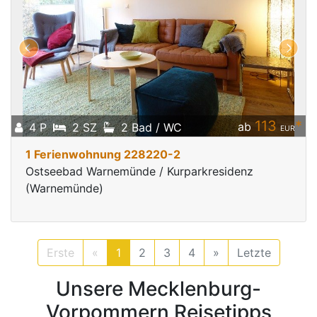
113
*
ab
4 P
2 SZ
2 Bad / WC
EUR
1 Ferienwohnung 228220-2
Ostseebad Warnemünde / Kurparkresidenz
(Warnemünde)
Erste
«
1
2
3
4
»
Letzte
Unsere Mecklenburg-
Vorpommern Reisetipps