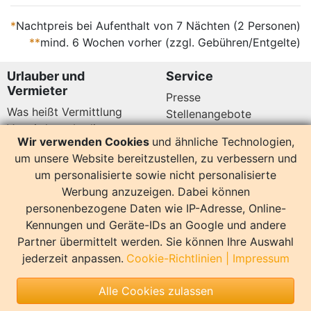
Warnemünde Ausflugstipps Als kleinstes sta
*
Nachtpreis bei Aufenthalt von 7 Nächten (2 Personen)
Ostseebad mutet Nienhagen sehr idyllis
**
mind. 6 Wochen vorher (zzgl. Gebühren/Entgelte)
Urlauber und
Service
Vermieter
Presse
Was heißt Vermittlung
Stellenangebote
Vermittlungsbedingungen
Newsletter
Wir verwenden Cookies
und ähnliche Technologien,
Datenschutz
um unsere Website bereitzustellen, zu verbessern und
Kundenbewertungen
Hier sind wir auch
um personalisierte sowie nicht personalisierte
Werbung anzuzeigen. Dabei können
personenbezogene Daten wie IP-Adresse, Online-
Kennungen und Geräte-IDs an Google und andere
Partner übermittelt werden. Sie können Ihre Auswahl
14158 Bewertungen
jederzeit anpassen.
Cookie-Richtlinien
|
Impressum
Sonstiges
Alle Cookies zulassen
Copyright
Impressum