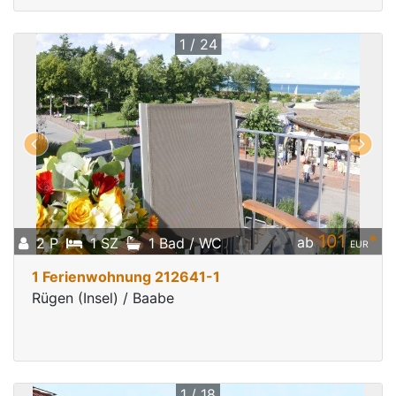
1 / 24
101
*
ab
2 P
1 SZ
1 Bad / WC
EUR
1 Ferienwohnung 212641-1
Rügen (Insel) / Baabe
1 / 18