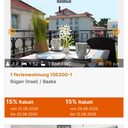
75
*
ab
3 P
1 SZ
1 Bad / WC
EUR
1 Ferienwohnung 156300-1
Rügen (Insel) / Baabe
15%
15%
Rabatt
Rabatt
von 12.08.2026
von 29.08.2026
bis 20.08.2026
bis 12.09.2026