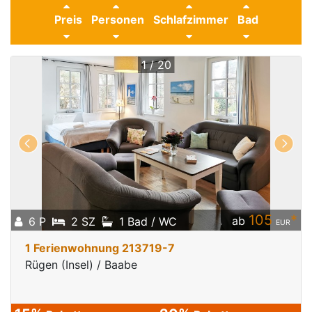
Preis
Personen
Schlafzimmer
Bad
1 / 20
105
*
ab
6 P
2 SZ
1 Bad / WC
EUR
1 Ferienwohnung 213719-7
Rügen (Insel) / Baabe