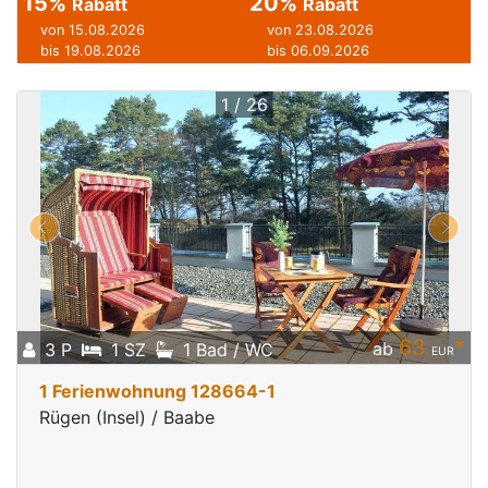
15%
20%
Rabatt
Rabatt
von 15.08.2026
von 23.08.2026
bis 19.08.2026
bis 06.09.2026
1 / 26
63
*
ab
3 P
1 SZ
1 Bad / WC
EUR
1 Ferienwohnung 128664-1
Rügen (Insel) / Baabe