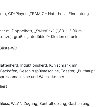
dio, CD-Player, „TEAM 7“- Naturholz- Einrichtung
er m. Doppelbett, „Swissflex“ (1,80 x 2,00 m,
atze), großer „Interlübke“- Kleiderschrank
1 Gäste-WC
lattenherd, Induktionsherd, Kühlschrank mit
 Backofen, Geschirrspülmaschine, Toaster, „Bulthaup“-
spressomaschine und Wasserkocher
iert
chluss, WLAN Zugang, Zentralheizung, Gasheizung,