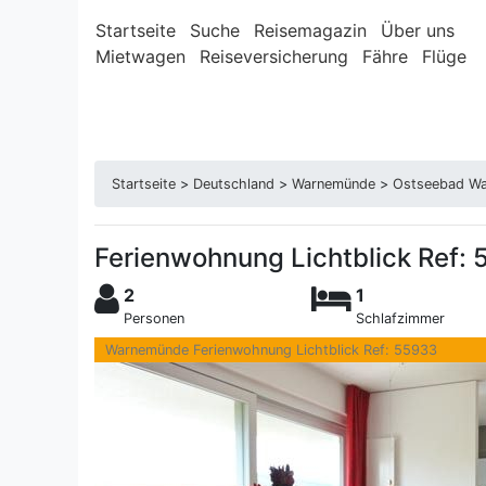
Startseite
Suche
Reisemagazin
Über uns
Mietwagen
Reiseversicherung
Fähre
Flüge
Startseite
>
Deutschland
>
Warnemünde
>
Ostseebad W
Ferienwohnung Lichtblick Ref: 
2
1
Personen
Schlafzimmer
Warnemünde Ferienwohnung Lichtblick Ref: 55933