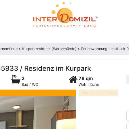
arnemünde
>
Kurparkresidenz (Warnemünde)
>
Ferienwohnung Lichtblick R
55933 / Residenz im Kurpark
2
78 qm
Bad / WC
Wohnfläche
Warnemünde Ferienwohnung