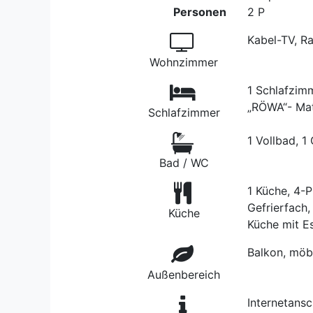
Personen
2 P
Kabel-TV, Ra
Wohnzimmer
1 Schlafzimm
„RÖWA“- Matr
Schlafzimmer
1 Vollbad, 
Bad / WC
1 Küche, 4-P
Gefrierfach,
Küche
Küche mit E
Balkon, möbl
Außenbereich
Internetans