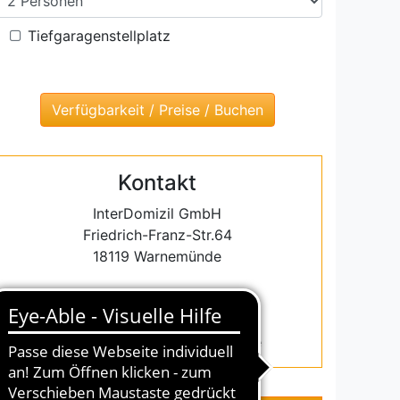
Tiefgaragenstellplatz
Kontakt
InterDomizil GmbH
Friedrich-Franz-Str.64
18119 Warnemünde
Tel.: 0381 5486384
Fax.:0381 5486387
warnemuende@interdomizil.de