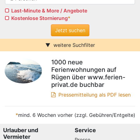
Last-Minute & More / Angebote
Kostenlose Stornierung
*
weitere Suchfilter
Internet/W-LAN
Terrasse / Balkon
1000 neue
Sauna
Pool
Ferienwohnungen auf
Kamin
Stufenfrei
Rügen über www.ferien-
Klimaanlage
Wasserblick
privat.de buchbar
Ferienwohnungen
Ferienhäuser
Urlaub mit Hund
Pressemitteilung als PDF lesen
Parkplatz (ggf. Gebühr)
Behindertenfreundlich
*
mind. 6 Wochen vorher (zzgl. Gebühren/Entgelte)
Urlauber und
Service
Vermieter
Presse