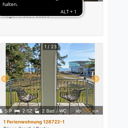
1 Ferienwohnung 128676-1
Rügen (Insel) / Baabe
1 / 23
110
*
ab
5 P
2 SZ
2 Bad / WC
EUR
1 Ferienwohnung 128722-1