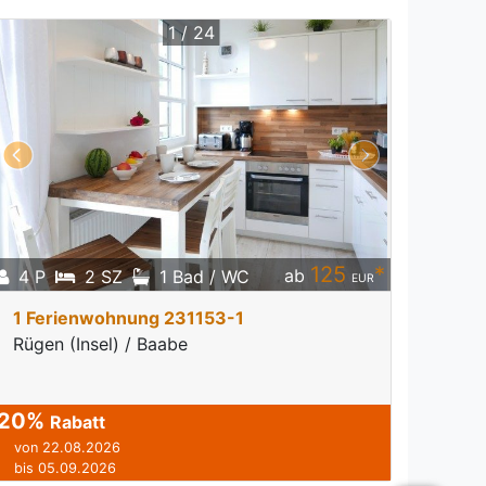
1 / 24
125
*
ab
4 P
2 SZ
1 Bad / WC
EUR
1 Ferienwohnung 231153-1
Rügen (Insel) / Baabe
20%
Rabatt
von 22.08.2026
bis 05.09.2026