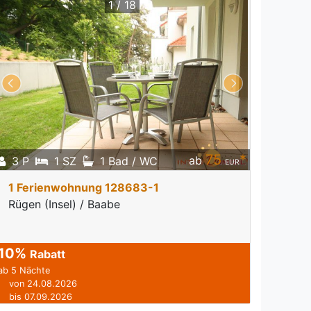
1 / 18
75
*
ab
3 P
1 SZ
1 Bad / WC
EUR
1 Ferienwohnung 128683-1
Rügen (Insel) / Baabe
10%
Rabatt
ab 5 Nächte
von 24.08.2026
bis 07.09.2026