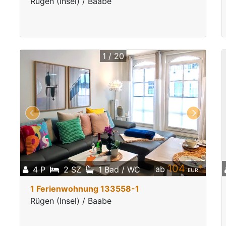
Rügen (Insel) / Baabe
1 / 20
104
*
ab
4 P
2 SZ
1 Bad / WC
EUR
1 Ferienwohnung 133558-1
Rügen (Insel) / Baabe