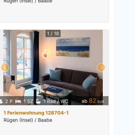
Rügen (Insel) / Baabe
1 / 18
82
*
ab
2 P
1 SZ
1 Bad / WC
EUR
1 Ferienwohnung 128704-1
Rügen (Insel) / Baabe