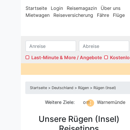
Startseite
Login
Reisemagazin
Über uns
Mietwagen
Reiseversicherung
Fähre
Flüge
Last-Minute & More / Angebote
Kostenlo
Internet/W-LAN
Terras
Sauna
Pool
Startseite
>
Deutschland
>
Rügen
>
Rügen (Insel)
Kamin
Stufenf
Klimaanlage
Wasser
gen
Schleswig-Holstein
Weitere Ziele:
Usedom
Warnemünde
Ba
Ferienwohnungen
Ferien
enburgische Seenplatte
Unsere Rügen (Insel)
Reisetipps