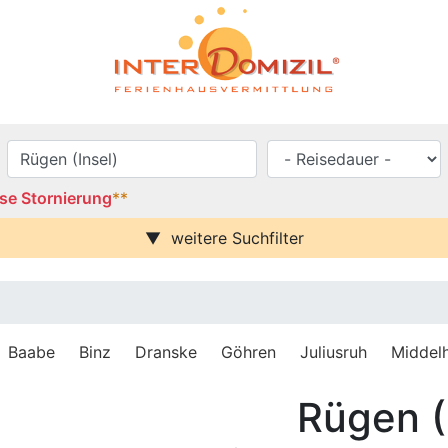
se Stornierung
**
weitere Suchfilter
se / Balkon
Urlaub mit Hund
Parkplatz (ggf. Gebühr)
rei
Behindertenfreundlich
blick
abe
Binz
Dranske
Göhren
Juliusruh
Middelhage
häuser
Rügen (