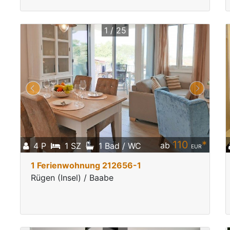
1 / 25
110
*
ab
4 P
1 SZ
1 Bad / WC
EUR
1 Ferienwohnung 212656-1
Rügen (Insel) / Baabe