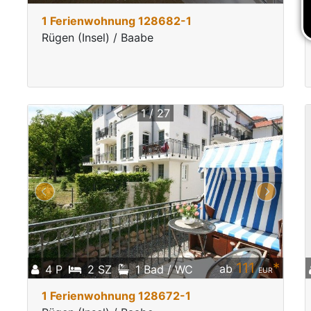
1 Ferienwohnung 128682-1
Rügen (Insel) / Baabe
1 / 27
111
*
ab
4 P
2 SZ
1 Bad / WC
EUR
1 Ferienwohnung 128672-1