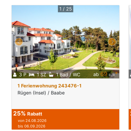
1 / 25
69
*
ab
3 P
1 SZ
1 Bad / WC
EUR
1 Ferienwohnung 243476-1
Rügen (Insel) / Baabe
25%
Rabatt
von 24.08.2026
bis 06.09.2026