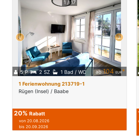
1 / 17
104
*
ab
5 P
2 SZ
1 Bad / WC
EUR
1 Ferienwohnung 213719-1
Rügen (Insel) / Baabe
20%
Rabatt
von 20.08.2026
bis 20.09.2026