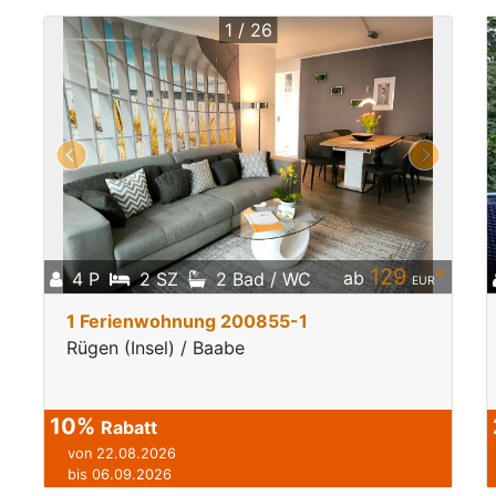
1 / 26
129
*
ab
4 P
2 SZ
2 Bad / WC
EUR
1 Ferienwohnung 200855-1
Rügen (Insel) / Baabe
10%
Rabatt
von 22.08.2026
bis 06.09.2026