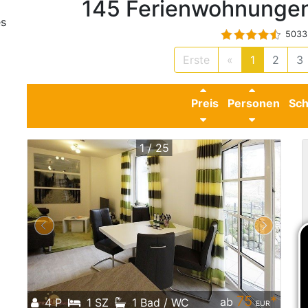
145 Ferienwohnungen
es
5033 
Erste
«
1
2
3
Preis
Personen
Sch
1 / 25
75
*
ab
4 P
1 SZ
1 Bad / WC
EUR