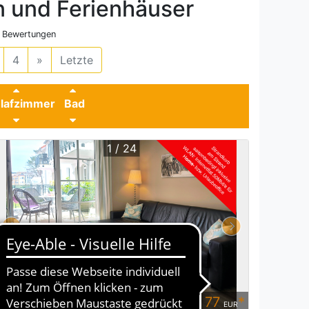
 und Ferienhäuser
Bewertungen
4
»
Letzte
lafzimmer
Bad
1 / 24
77
*
ab
4 P
1 SZ
1 Bad / WC
EUR