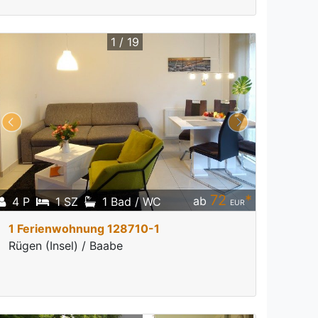
1 / 19
72
*
ab
4 P
1 SZ
1 Bad / WC
EUR
1 Ferienwohnung 128710-1
Rügen (Insel) / Baabe