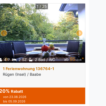
1 / 25
95
*
ab
4 P
2 SZ
2 Bad / WC
EUR
1 Ferienwohnung 136764-1
Rügen (Insel) / Baabe
20%
Rabatt
von 23.08.2026
bis 05.09.2026