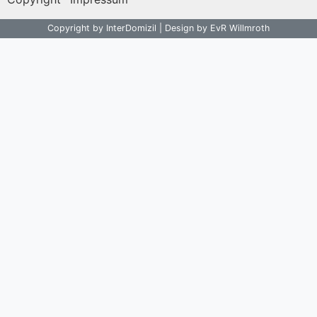
Copyright by InterDomizil | Design by EvR Willmroth