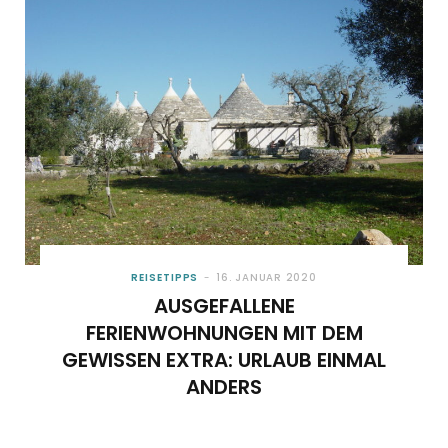
o
t
g
r
b
o
t
r
e
e
k
e
a
s
r
m
t
)
REISETIPPS
16. JANUAR 2020
AUSGEFALLENE
FERIENWOHNUNGEN MIT DEM
GEWISSEN EXTRA: URLAUB EINMAL
ANDERS