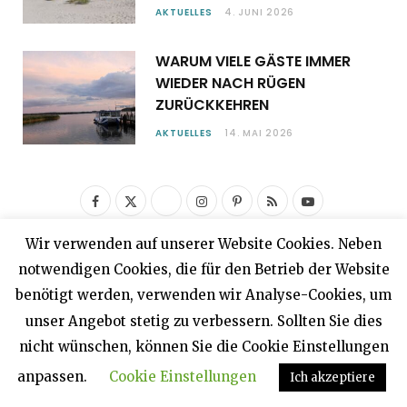
AKTUELLES
4. JUNI 2026
WARUM VIELE GÄSTE IMMER
WIEDER NACH RÜGEN
ZURÜCKKEHREN
AKTUELLES
14. MAI 2026
F
X
I
P
R
Y
a
(
n
i
S
o
Wir verwenden auf unserer Website Cookies. Neben
c
T
s
n
S
u
notwendigen Cookies, die für den Betrieb der Website
Top Urlaubsziele
e
w
t
t
T
benötigt werden, verwenden wir Analyse-Cookies, um
unser Angebot stetig zu verbessern. Sollten Sie dies
b
i
a
e
u
nicht wünschen, können Sie die Cookie Einstellungen
o
t
g
r
b
anpassen.
Cookie Einstellungen
Ich akzeptiere
o
t
r
e
e