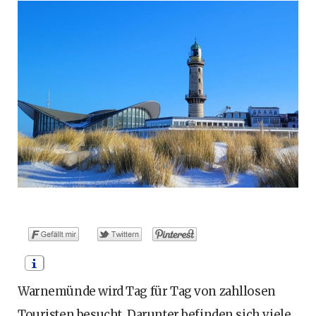
o
t
g
r
b
o
t
r
e
e
k
e
a
s
r
m
t
)
Warnemünde wird Tag für Tag von zahllosen
Touristen besucht. Darunter befinden sich viele