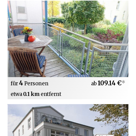
4
109.14 €
*
für
Personen
ab
etwa
0.1 km
entfernt