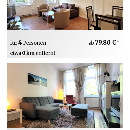
4
79.80 €
*
für
Personen
ab
etwa
0 km
entfernt