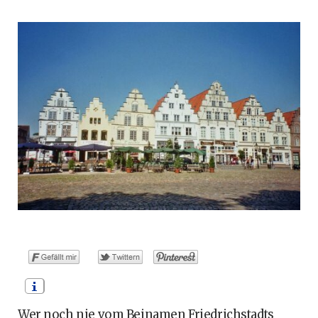
o
t
g
r
b
o
t
r
e
e
k
e
a
s
r
m
t
)
Wer noch nie vom Beinamen Friedrichstadts