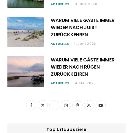
AKTUELLES
18. JUNI 2026
WARUM VIELE GÄSTE IMMER
WIEDER NACH JUIST
ZURÜCKKEHREN
AKTUELLES
4. JUNI 2026
WARUM VIELE GÄSTE IMMER
WIEDER NACH RÜGEN
ZURÜCKKEHREN
AKTUELLES
14. MAI 2026
F
X
I
P
R
Y
a
(
n
i
S
o
c
T
s
n
S
u
Top Urlaubsziele