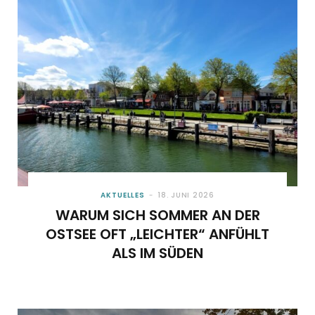
o
t
g
r
b
o
t
r
e
e
k
e
a
s
r
m
t
)
AKTUELLES
18. JUNI 2026
WARUM SICH SOMMER AN DER
OSTSEE OFT „LEICHTER“ ANFÜHLT
ALS IM SÜDEN