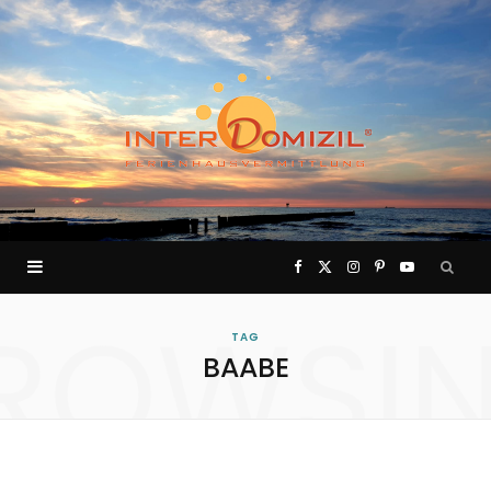
F
X
I
P
Y
ROWSI
a
(
n
i
o
TAG
BAABE
c
T
s
n
u
e
w
t
t
T
b
i
a
e
u