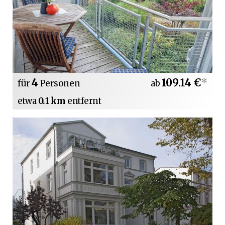
4
109.14 €
*
für
Personen
ab
etwa
0.1 km
entfernt