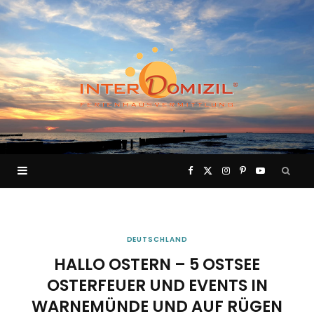
F
X
I
P
Y
a
(
n
i
o
c
T
s
n
u
DEUTSCHLAND
HALLO OSTERN – 5 OSTSEE
e
w
t
t
T
OSTERFEUER UND EVENTS IN
WARNEMÜNDE UND AUF RÜGEN
b
i
a
e
u