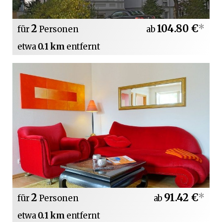
2
104.80 €
*
für
Personen
ab
etwa
0.1 km
entfernt
2
91.42 €
*
für
Personen
ab
etwa
0.1 km
entfernt