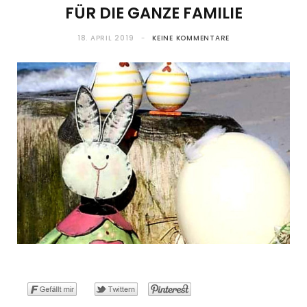
FÜR DIE GANZE FAMILIE
o
t
g
r
b
18. APRIL 2019
KEINE KOMMENTARE
o
t
r
e
e
k
e
a
s
r
m
t
)