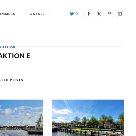
OMMERN
OSTSEE
0
AUTHOR
AKTION E
ATED POSTS