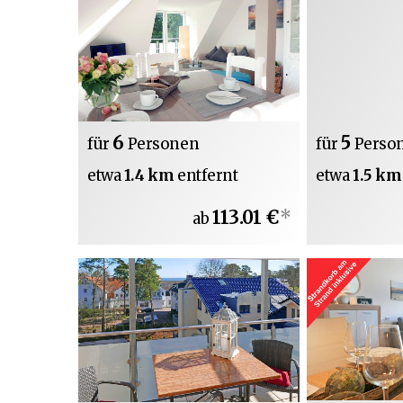
6
5
für
Personen
für
Perso
etwa
1.4 km
entfernt
etwa
1.5 k
113.01 €
*
ab