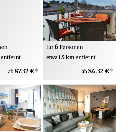
6
nen
für
Personen
m
entfernt
etwa
1.5 km
entfernt
87.32 €
*
84.32 €
*
ab
ab