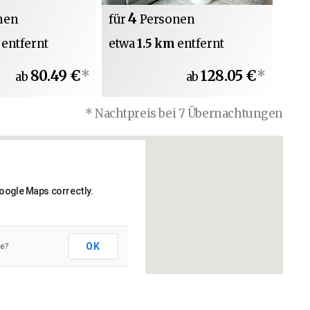
4
nen
für
Personen
m
entfernt
etwa
1.5 km
entfernt
80.49 €
*
128.05 €
*
ab
ab
* Nachtpreis bei 7 Übernachtungen
Google Maps correctly.
OK
te?