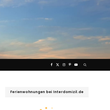
F
X
I
P
Y
a
(
n
i
o
c
T
s
n
u
Ferienwohnungen bei Interdomizil.de
e
w
t
t
T