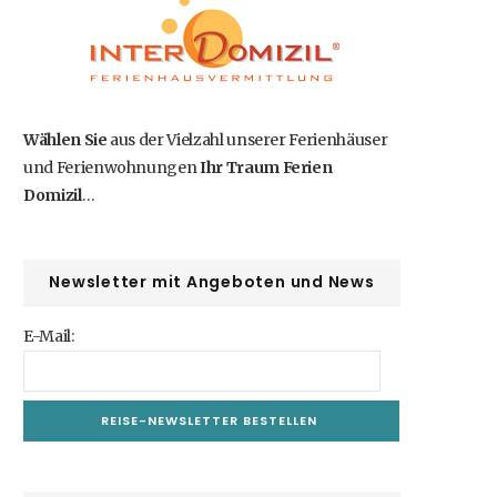
b
i
a
e
u
o
t
g
r
b
o
t
r
e
e
Wählen Sie
aus der Vielzahl unserer Ferienhäuser
und Ferienwohnungen
Ihr Traum Ferien
k
e
a
s
Domizil
…
r
m
t
)
Newsletter mit Angeboten und News
E-Mail: