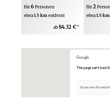
6
2
für
Personen
für
Perso
etwa
1.5 km
entfernt
etwa
1.5 k
84.32 €
*
ab
This page can't load 
Do you own this websi