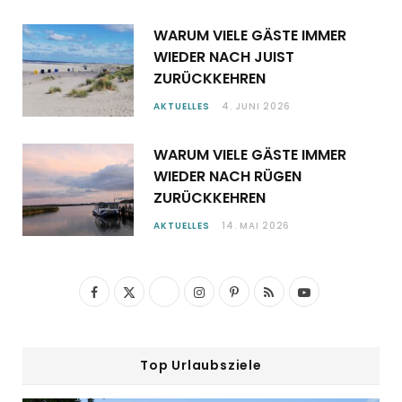
WARUM VIELE GÄSTE IMMER
WIEDER NACH JUIST
ZURÜCKKEHREN
AKTUELLES
4. JUNI 2026
WARUM VIELE GÄSTE IMMER
WIEDER NACH RÜGEN
ZURÜCKKEHREN
AKTUELLES
14. MAI 2026
F
X
I
P
R
Y
a
(
n
i
S
o
c
T
s
n
S
u
Top Urlaubsziele
e
w
t
t
T