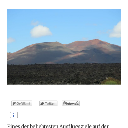
o
t
g
r
b
o
t
r
e
e
k
e
a
s
r
m
t
)
Eines der beliebtesten Ausflugsziele auf der