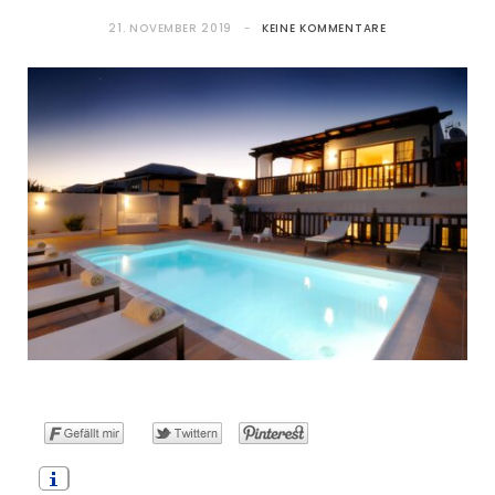
21. NOVEMBER 2019
KEINE KOMMENTARE
o
t
g
r
b
o
t
r
e
e
k
e
a
s
r
m
t
)