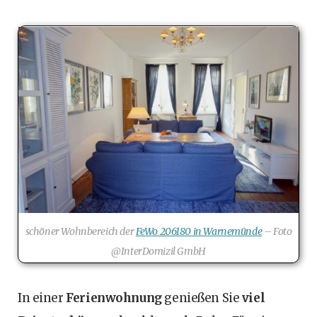
schöner Wohnbereich der
FeWo 206180 in Warnemünde
– Foto
@InterDomizil GmbH
In einer
Ferienwohnung
genießen Sie
viel