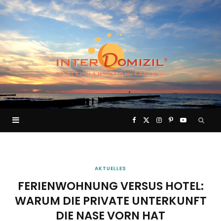
F
X
I
P
Y
a
(
n
i
o
c
T
s
n
u
AKTUELLES
FERIENWOHNUNG VERSUS HOTEL:
e
w
t
t
T
WARUM DIE PRIVATE UNTERKUNFT
DIE NASE VORN HAT
b
i
a
e
u