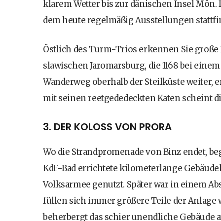
klarem Wetter bis zur dänischen Insel Mön. D
dem heute regelmäßig Ausstellungen stattfi
Östlich des Turm-Trios erkennen Sie große E
slawischen Jaromarsburg, die 1168 bei einem
Wanderweg oberhalb der Steilküste weiter, e
mit seinen reetgededeckten Katen scheint di
3. DER KOLOSS VON PRORA
Wo die Strandpromenade von Binz endet, begi
KdF-Bad errichtete kilometerlange Gebäud
Volksarmee genutzt. Später war in einem Ab
füllen sich immer größere Teile der Anlage
beherbergt das schier unendliche Gebäude 