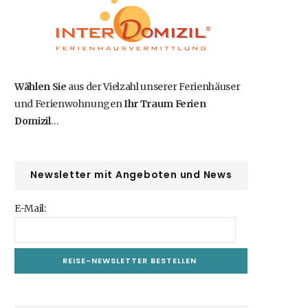
b
i
a
e
u
o
t
g
r
b
o
t
r
e
e
Wählen Sie
aus der Vielzahl unserer Ferienhäuser
und Ferienwohnungen
Ihr Traum Ferien
k
e
a
s
Domizil
…
r
m
t
)
Newsletter mit Angeboten und News
E-Mail: