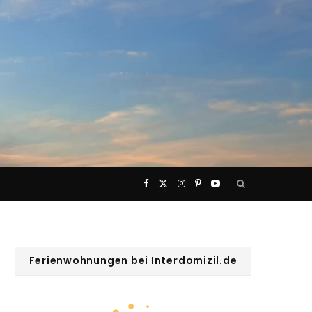
F
X
I
P
Y
a
(
n
i
o
c
T
s
n
u
Ferienwohnungen bei Interdomizil.de
e
w
t
t
T