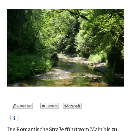
o
t
g
r
b
o
t
r
e
e
k
e
a
s
r
m
t
)
Die Romantische Straße führt vom Main bis zu