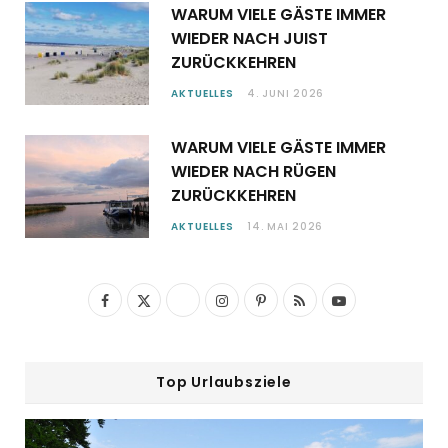
WARUM VIELE GÄSTE IMMER
WIEDER NACH JUIST
ZURÜCKKEHREN
AKTUELLES
4. JUNI 2026
WARUM VIELE GÄSTE IMMER
WIEDER NACH RÜGEN
ZURÜCKKEHREN
AKTUELLES
14. MAI 2026
F
X
I
P
R
Y
a
(
n
i
S
o
c
T
s
n
S
u
Top Urlaubsziele
e
w
t
t
T
b
i
a
e
u